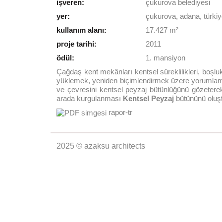
işveren:
çukurova belediyesi
yer:
çukurova, adana, türki
kullanım alanı:
17.427 m²
proje tarihi:
2011
ödül:
1. mansiyon
Çağdaş kent mekânları kentsel süreklilikleri, boşl
yüklemek, yeniden biçimlendirmek üzere yorumlamak
ve çevresini kentsel peyzaj bütünlüğünü gözetere
arada kurgulanması
Kentsel Peyzaj
bütününü oluştu
rapor-tr
2025 © azaksu architects