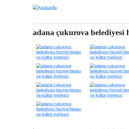
Ana içeriğe atla
adana çukurova belediyesi h