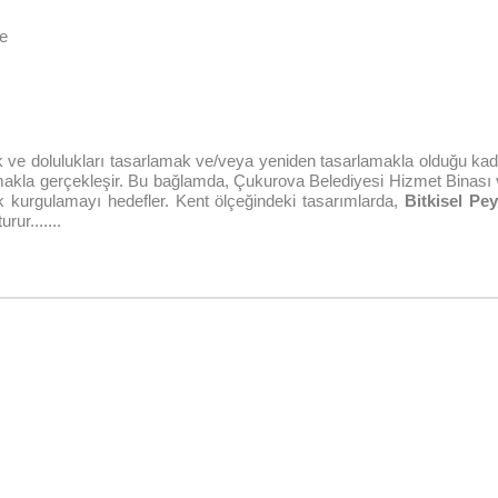
ye
uk ve dolulukları tasarlamak ve/veya yeniden tasarlamakla olduğu kada
la gerçekleşir. Bu bağlamda, Çukurova Belediyesi Hizmet Binası ve 
k kurgulamayı hedefler. Kent ölçeğindeki tasarımlarda,
Bitkisel Pe
rur.......