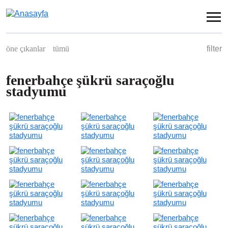
Ana içeriğe atla
öne çıkanlar
tümü
filter
spor
konut
endüstriyel
sosyal
ticari
fenerbahçe şükrü saraçoğlu
stadyumu
kentsel düzenleme
peyzaj
yarışma
iç mimari