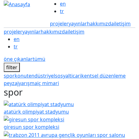
Ana içeriğe atla
en
tr
projeler
yayınlar
hakkımızda
iletişim
projeler
yayınlar
hakkımızda
iletişim
en
tr
öne çıkanlar
tümü
filter
spor
konut
endüstriyel
sosyal
ticari
kentsel düzenleme
peyzaj
yarışma
iç mimari
spor
atatürk olimpiyat stadyumu
giresun spor kompleksi