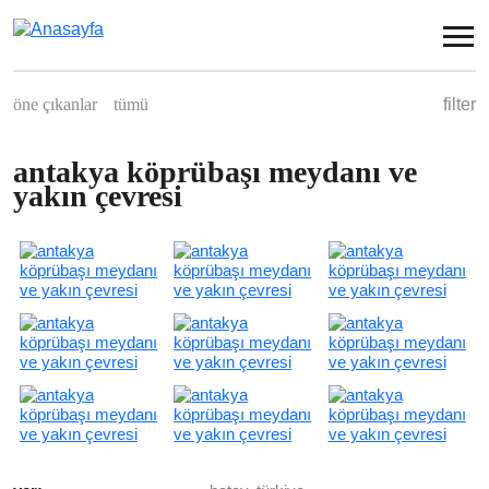
Ana içeriğe atla
öne çıkanlar
tümü
filter
spor
konut
endüstriyel
sosyal
ticari
antakya köprübaşı meydanı ve
yakın çevresi
kentsel düzenleme
peyzaj
yarışma
iç mimari