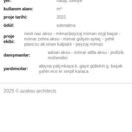
yer:
hatay, türkiye
kullanım alanı:
m²
proje tarihi:
2021
ödül:
satınalma
nesli naz aksu - mimar/peyzaj mimarı
ezgi başar -
proje
mimar
zehra aksu - mimar
gülşen aytaç - şehir
ekibi:
plancısı
ali sinan kalpaklı - peyzaj mimarı
adnan aksu - mimar
atilla aksu - jeofizik
danışmanlar:
mühendisi
aleyna yalçınkaya
k. gaye gültekin
g. başak
yardımcılar:
şahin
ece er
serpil karaca
2025 © azaksu architects