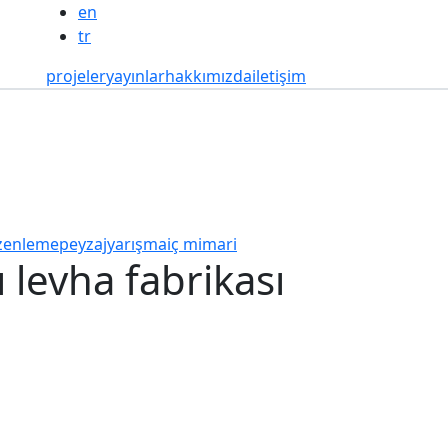
en
tr
projeler
yayınlar
hakkımızda
iletişim
üzenleme
peyzaj
yarışma
iç mimari
ı levha fabrikası