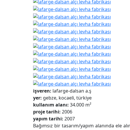
işveren:
lafarge-dalsan a.ş
yer:
gebze, kocaeli, türkiye
kullanım alanı:
34.000 m²
proje tarihi:
2006
yapım tarihi:
2007
Bağımsız bir tasarım/yapım alanında ele alın