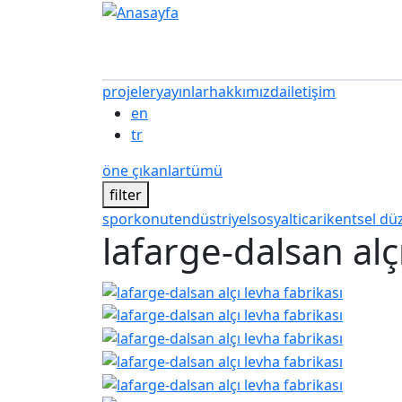
Ana içeriğe atla
projeler
yayınlar
hakkımızda
iletişim
en
tr
öne çıkanlar
tümü
filter
spor
konut
endüstriyel
sosyal
ticari
kentsel d
lafarge-dalsan alç