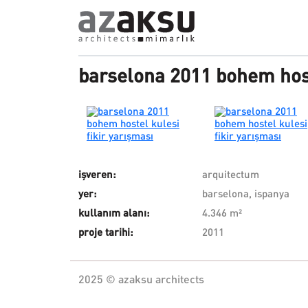
Ana içeriğe atla
barselona 2011 bohem hoste
işveren:
arquitectum
yer:
barselona, ispanya
kullanım alanı:
4.346 m²
proje tarihi:
2011
2025 © azaksu architects