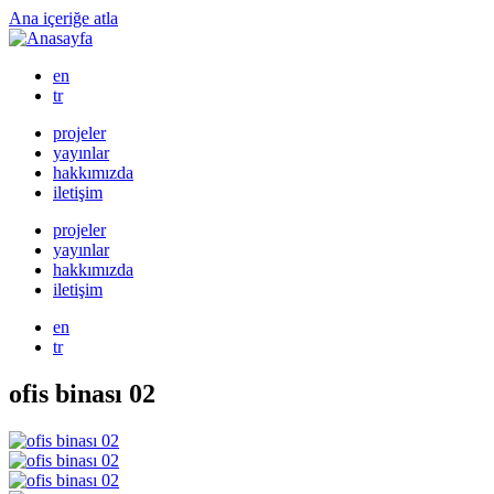
Ana içeriğe atla
en
tr
projeler
yayınlar
hakkımızda
iletişim
projeler
yayınlar
hakkımızda
iletişim
en
tr
ofis binası 02