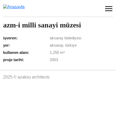
Ana içeriğe atla
azm-i milli sanayi müzesi
işveren:
aksaray belediyesi
yer:
aksaray, türkiye
kullanım alanı:
1.250 m²
proje tarihi:
2003
2025 © azaksu architects