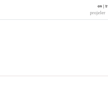
en
tr
projeler