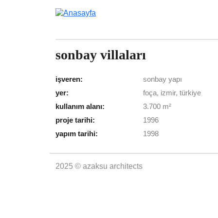
Ana içeriğe atla
sonbay villaları
işveren:
sonbay yapı
yer:
foça, izmir, türkiye
kullanım alanı:
3.700 m²
proje tarihi:
1996
yapım tarihi:
1998
2025 © azaksu architects