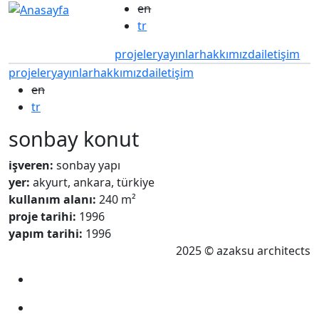
Ana içeriğe atla
en
tr
projeler
yayınlar
hakkımızda
iletişim
projeler
yayınlar
hakkımızda
iletişim
en
tr
sonbay konut
işveren:
sonbay yapı
yer:
akyurt, ankara, türkiye
kullanım alanı:
240 m²
proje tarihi:
1996
yapım tarihi:
1996
2025 © azaksu architects