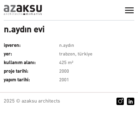
Ana içeriğe atla
n.aydın evi
işveren:
n.aydın
yer:
trabzon, türkiye
kullanım alanı:
425 m²
proje tarihi:
2000
yapım tarihi:
2001
2025 © azaksu architects