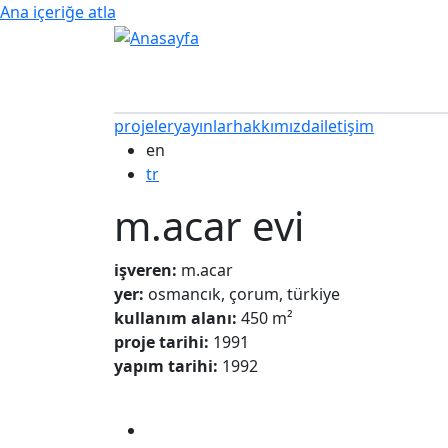
Ana içeriğe atla
projeler
yayınlar
hakkımızda
iletişim
en
tr
m.acar evi
işveren:
m.acar
yer:
osmancık, çorum, türkiye
kullanım alanı:
450 m²
proje tarihi:
1991
yapım tarihi:
1992