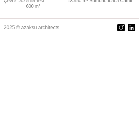
Çevre Düzenlemesi 18.950 m²
Somuncubaba Camii
600 m²
2025 © azaksu architects