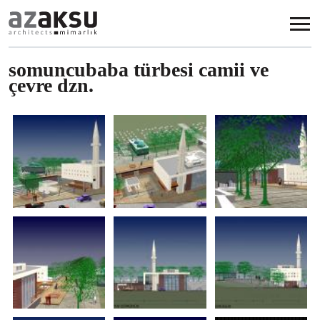
Ana içeriğe atla
somuncubaba türbesi camii ve
çevre dzn.