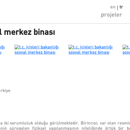
en
tr
projeler
al merkez binası
ürkiye
ıca iki sorumluluk olduğu görülmektedir. Birincisi; var olan res
in süregelen fiziksel yapılanmasının niteliğinde örtük bir belir