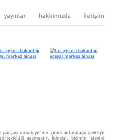
yayınlar
hakkımızda
iletişim
min parçası olmak yerine içinde bulunduğu çevreye
leyiciliği seçmektir. İkincisi; biçimin işlevini