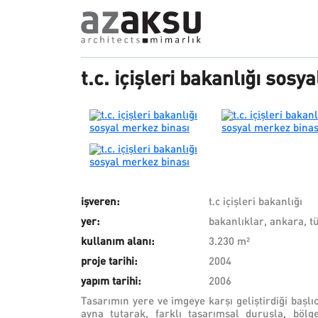
Ana içeriğe atla
t.c. içişleri bakanlığı sosy
işveren:
t.c içişleri bakanlığı
yer:
bakanlıklar, ankara, t
kullanım alanı:
3.230 m²
proje tarihi:
2004
yapım tarihi:
2006
Tasarımın yere ve imgeye karşı geliştirdiği başl
ayna tutarak, farklı tasarımsal duruşla, bölgen