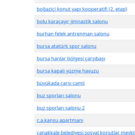
boğaziçi konut yapı kooperatifi (2. etap)
bolu karaçayır jimnastik salonu
burhan felek antrenman salonu
bursa atatürk spor salonu
bursa hanlar bölgesi çarşıbaşı
bursa kapalı yüzme havuzu
büyükada çarşı camii
buz sporları salonu
buz sporları salonu 2
c.a.kansu apartmanı
çanakkale belediyesi sosyal konutlar mevki