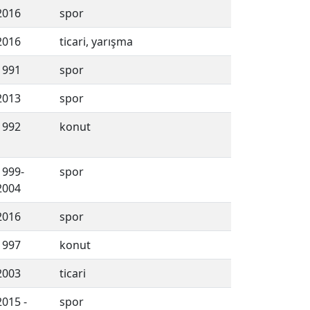
2016
spor
2016
ticari, yarışma
1991
spor
2013
spor
1992
konut
1999-
spor
2004
2016
spor
1997
konut
2003
ticari
2015 -
spor