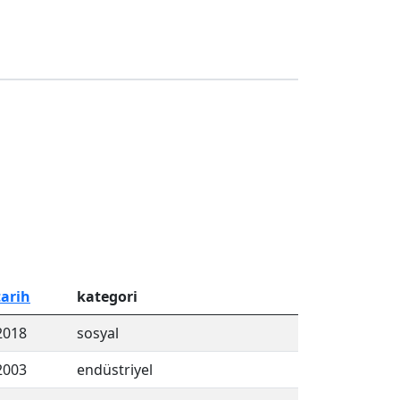
tarih
kategori
2018
sosyal
2003
endüstriyel