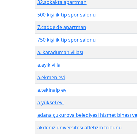
32.sokakta apartman
500 kişilik tip spor salonu
7.cadde'de apartman
750 kişilik tip spor salonu
a. karaduman villası
a.ayık villa
a.ekmen evi
a.tekinalp evi
a.yüksel evi
adana çukurova belediyesi hizmet binası ve
akdeniz üniversitesi atletizm tribünü