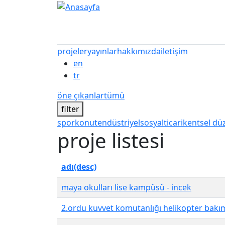
Ana içeriğe atla
projeler
yayınlar
hakkımızda
iletişim
en
tr
öne çıkanlar
tümü
filter
spor
konut
endüstriyel
sosyal
ticari
kentsel d
proje listesi
adı(desc)
maya okulları lise kampüsü - incek
2.ordu kuvvet komutanlığı helikopter bakı