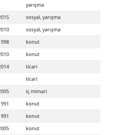
yarışma
2015
sosyal, yarışma
2010
sosyal, yarışma
1998
konut
2010
konut
2014
ticari
ticari
2005
iç mimari
1991
konut
1991
konut
2005
konut