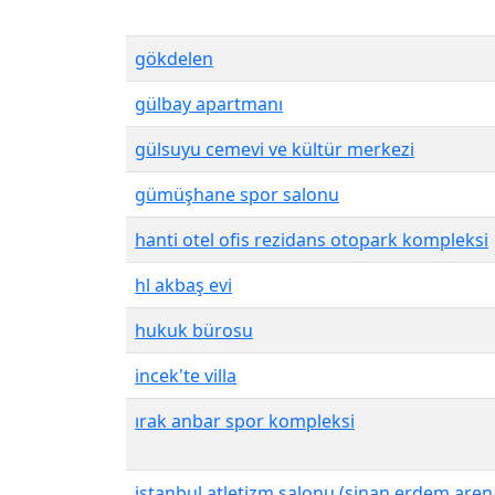
gökdelen
gülbay apartmanı
gülsuyu cemevi ve kültür merkezi
gümüşhane spor salonu
hanti otel ofis rezidans otopark kompleksi
hl akbaş evi
hukuk bürosu
incek'te villa
ırak anbar spor kompleksi
istanbul atletizm salonu (sinan erdem aren