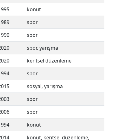
1995
konut
1989
spor
1990
spor
2020
spor, yarışma
2020
kentsel düzenleme
1994
spor
2015
sosyal, yarışma
2003
spor
2006
spor
1994
konut
2014
konut, kentsel düzenleme,