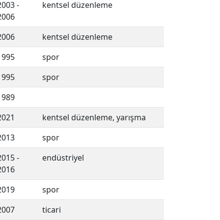
2003 -
kentsel düzenleme
2006
2006
kentsel düzenleme
1995
spor
1995
spor
1989
2021
kentsel düzenleme, yarışma
2013
spor
2015 -
endüstriyel
2016
2019
spor
2007
ticari