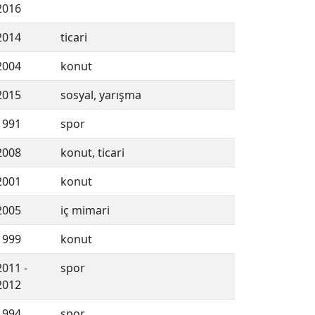
2016
2014
ticari
2004
konut
2015
sosyal, yarışma
1991
spor
2008
konut, ticari
2001
konut
2005
iç mimari
1999
konut
2011 -
spor
2012
1994
spor