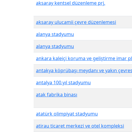
aksaray kentsel düzenleme prj.
aksaray ulucamii çevre düzenlemesi
alanya stadyumu
alanya stadyumu
ankara kaleiçi koruma ve geliştirme imar p
antakya köprübaşı meydanı ve yakın çevres
antalya 100.yıl stadyumu
atak fabrika binası
atatürk olimpiyat stadyumu
atirau ticaret merkezi ve otel kompleksi