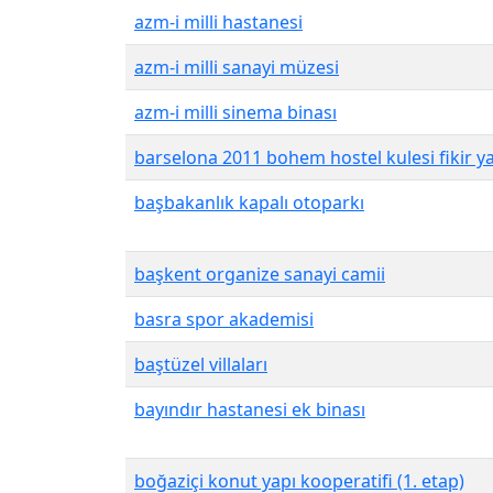
azm-i milli hastanesi
azm-i milli sanayi müzesi
azm-i milli sinema binası
barselona 2011 bohem hostel kulesi fikir y
başbakanlık kapalı otoparkı
başkent organize sanayi camii
basra spor akademisi
baştüzel villaları
bayındır hastanesi ek binası
boğaziçi konut yapı kooperatifi (1. etap)