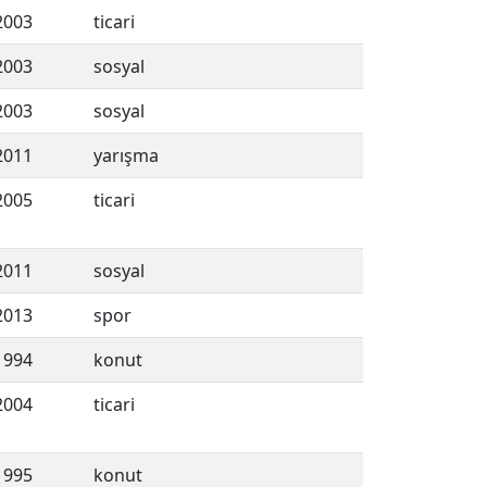
2003
ticari
2003
sosyal
2003
sosyal
2011
yarışma
2005
ticari
2011
sosyal
2013
spor
1994
konut
2004
ticari
1995
konut