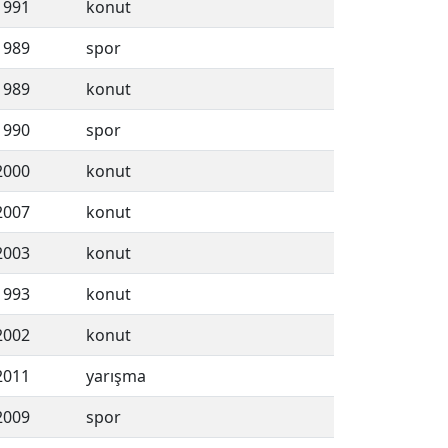
1991
konut
1989
spor
1989
konut
1990
spor
2000
konut
2007
konut
2003
konut
1993
konut
2002
konut
2011
yarışma
2009
spor