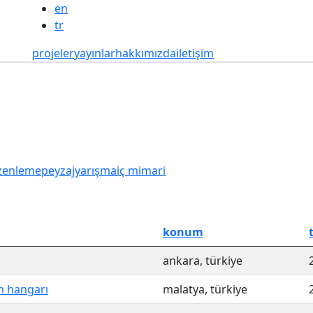
en
tr
projeler
yayınlar
hakkımızda
iletişim
üzenleme
peyzaj
yarışma
iç mimari
konum
ankara, türkiye
m hangarı
malatya, türkiye